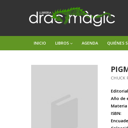
INICIO
LIBROS
AGENDA
QUIÉNES 
PIG
CHUCK 
Editorial
Año de 
Materia
ISBN:
Encuade