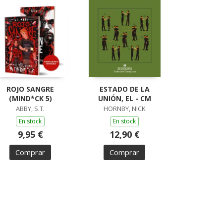
ROJO SANGRE
ESTADO DE LA
(MIND*CK 5)
UNIÓN, EL - CM
ABBY, S.T.
HORNBY, NICK
En stock
En stock
9,95 €
12,90 €
Comprar
Comprar