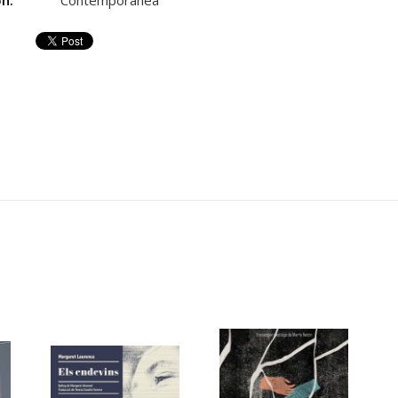
ón:
Contemporánea