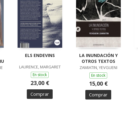
ELS ENDEVINS
LA INUNDACIÓN Y
IU
OTROS TEXTOS
LAURENCE, MARGARET
ME
ZAMIATIN, YEVGUENI
En stock
En stock
23,00 €
15,00 €
Comprar
Comprar