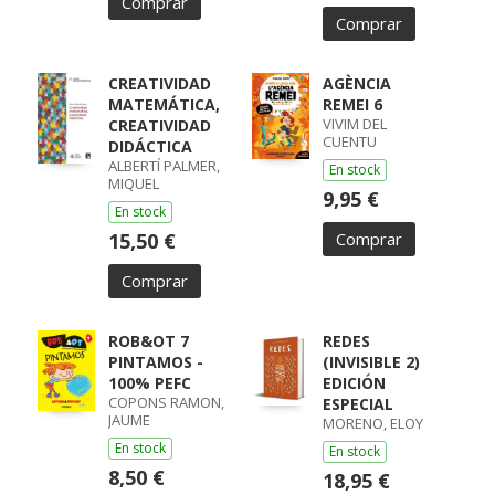
Comprar
Comprar
CREATIVIDAD
AGÈNCIA
MATEMÁTICA,
REMEI 6
VIVIM DEL
CREATIVIDAD
CUENTU
DIDÁCTICA
ALBERTÍ PALMER,
En stock
MIQUEL
9,95 €
En stock
15,50 €
Comprar
Comprar
ROB&OT 7
REDES
PINTAMOS -
(INVISIBLE 2)
100% PEFC
EDICIÓN
COPONS RAMON,
ESPECIAL
JAUME
MORENO, ELOY
En stock
En stock
8,50 €
18,95 €