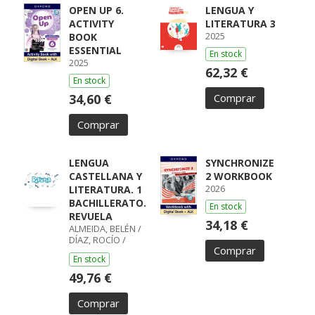
OPEN UP 6.
LENGUA Y
ACTIVITY
LITERATURA 3
2025
BOOK
ESSENTIAL
En stock
2025
62,32 €
En stock
34,60 €
Comprar
Comprar
LENGUA
SYNCHRONIZE
CASTELLANA Y
2 WORKBOOK
2026
LITERATURA. 1
BACHILLERATO.
En stock
REVUELA
34,18 €
ALMEIDA, BELÉN /
DÍAZ, ROCÍO /
Comprar
GUMIEL, SILVIA /
En stock
PÉREZ, ISABEL /
BOYANO,
49,76 €
RICARDO / LODÍN,
PATRICIA /
Comprar
ZUBICOA