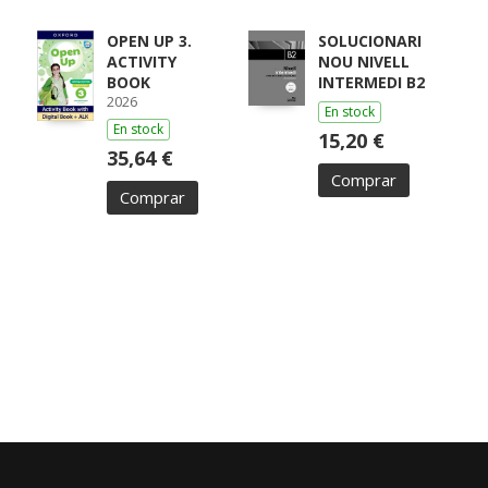
ARRAIZA, MARÍA /
MONCAYOLA,
ELENA / ECHEVA
OPEN UP 3.
SOLUCIONARI
ACTIVITY
NOU NIVELL
BOOK
INTERMEDI B2
2026
En stock
En stock
15,20 €
35,64 €
Comprar
Comprar