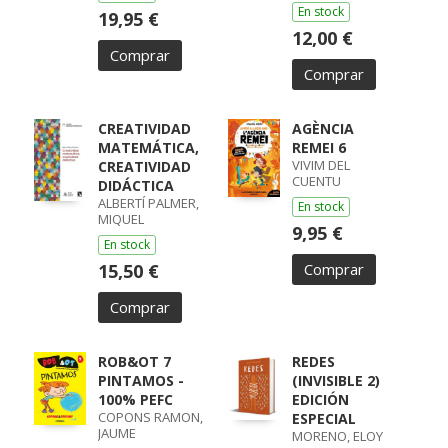
En stock
19,95 €
12,00 €
Comprar
Comprar
CREATIVIDAD
AGÈNCIA
MATEMÁTICA,
REMEI 6
VIVIM DEL
CREATIVIDAD
CUENTU
DIDÁCTICA
ALBERTÍ PALMER,
En stock
MIQUEL
9,95 €
En stock
15,50 €
Comprar
Comprar
ROB&OT 7
REDES
PINTAMOS -
(INVISIBLE 2)
100% PEFC
EDICIÓN
COPONS RAMON,
ESPECIAL
JAUME
MORENO, ELOY