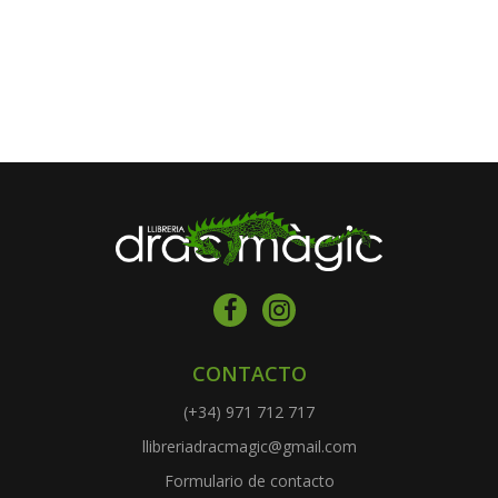
CONTACTO
(+34) 971 712 717
llibreriadracmagic@gmail.com
Formulario de contacto