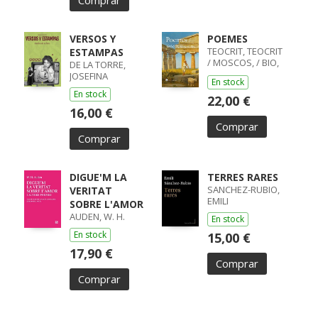
Comprar
VERSOS Y
POEMES
TEOCRIT, TEOCRIT
ESTAMPAS
/ MOSCOS, / BIO,
DE LA TORRE,
BIO
JOSEFINA
En stock
En stock
22,00 €
16,00 €
Comprar
Comprar
DIGUE'M LA
TERRES RARES
SANCHEZ-RUBIO,
VERITAT
EMILI
SOBRE L'AMOR
AUDEN, W. H.
En stock
En stock
15,00 €
17,90 €
Comprar
Comprar