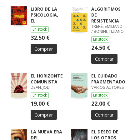
LIBRO DE LA
ALGORITMOS
PSICOLOGIA,
DE
EL
RESISTENCIA
TRERÉ, EMILIANO
En stock
/ BONINI, TIZIANO
32,50 €
En stock
24,50 €
Comprar
Comprar
EL HORIZONTE
EL CUIDADO
COMUNISTA
FRAGMENTADO
DEAN, JODI
VARIOS AUTORES
En stock
En stock
19,00 €
22,00 €
Comprar
Comprar
LA NUEVA ERA
EL DESEO DE
DEL
LOS OTROS