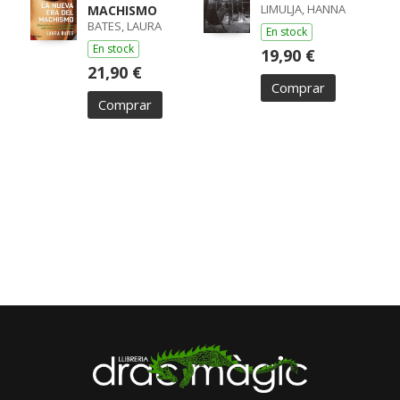
LIMULJA, HANNA
MACHISMO
BATES, LAURA
En stock
En stock
19,90 €
21,90 €
Comprar
Comprar