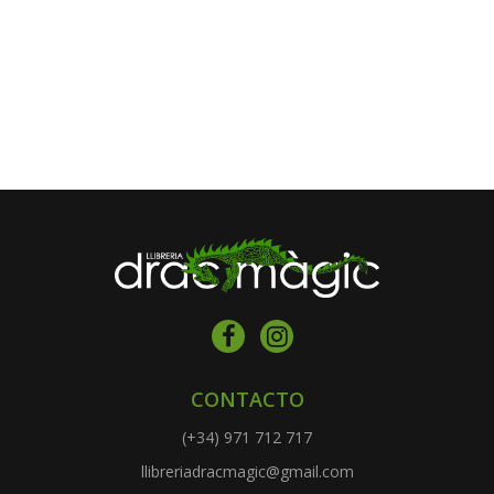
CONTACTO
(+34) 971 712 717
llibreriadracmagic@gmail.com