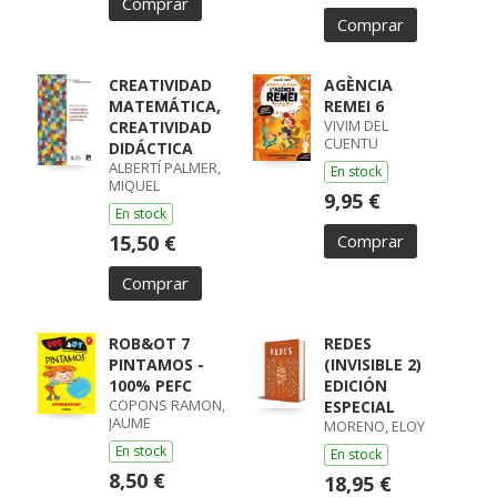
Comprar
Comprar
CREATIVIDAD
AGÈNCIA
MATEMÁTICA,
REMEI 6
VIVIM DEL
CREATIVIDAD
CUENTU
DIDÁCTICA
ALBERTÍ PALMER,
En stock
MIQUEL
9,95 €
En stock
15,50 €
Comprar
Comprar
ROB&OT 7
REDES
PINTAMOS -
(INVISIBLE 2)
100% PEFC
EDICIÓN
COPONS RAMON,
ESPECIAL
JAUME
MORENO, ELOY
En stock
En stock
8,50 €
18,95 €