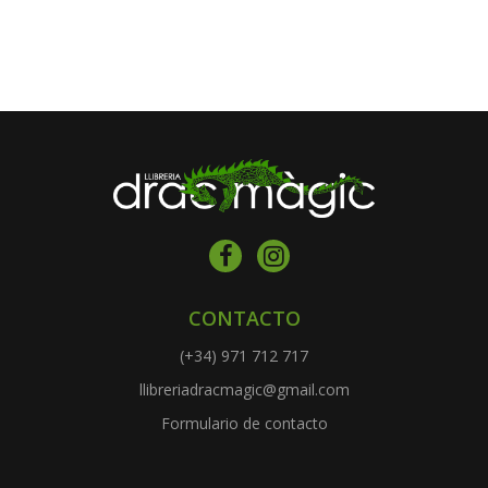
CONTACTO
(+34) 971 712 717
llibreriadracmagic@gmail.com
Formulario de contacto