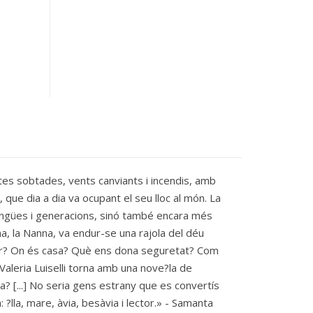
stes sobtades, vents canviants i incendis, amb
 que dia a dia va ocupant el seu lloc al món. La
llengües i generacions, sinó també encara més
iana, la Nanna, va endur-se una rajola del déu
nçar? On és casa? Què ens dona seguretat? Com
Valeria Luiselli torna amb una nove?la de
 [...] No seria gens estrany que es convertís
 ?lla, mare, àvia, besàvia i lector.» - Samanta