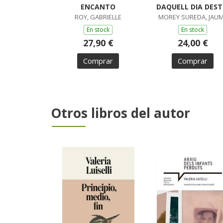
ENCANTO
DAQUELL DIA DEST
ROY, GABRIELLE
MOREY SUREDA, JAU
En stock
En stock
27,90 €
24,00 €
Comprar
Comprar
Otros libros del autor