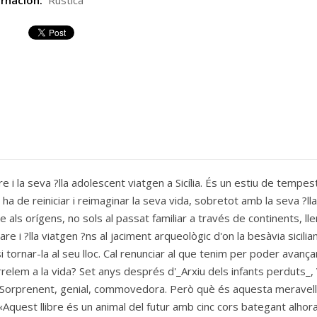
rnación:
Rústica
e i la seva ?lla adolescent viatgen a Sicília. És un estiu de tempe
 de reiniciar i reimaginar la seva vida, sobretot amb la seva ?lla,
 als orígens, no sols al passat familiar a través de continents, 
Mare i ?lla viatgen ?ns al jaciment arqueològic d'on la besàvia sicil
 tornar-la al seu lloc. Cal renunciar al que tenim per poder ava
relem a la vida? Set anys després d'_Arxiu dels infants perduts_, 
Sorprenent, genial, commovedora. Però què és aquesta meravella?
«Aquest llibre és un animal del futur amb cinc cors bategant alhora: