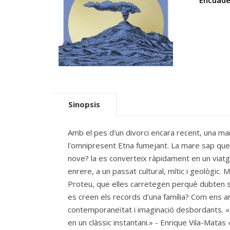
Encuade
Sinopsis
Amb el pes d'un divorci encara recent, una mar
l'omnipresent Etna fumejant. La mare sap que ha
nove? la es converteix ràpidament en un viatge
enrere, a un passat cultural, mític i geològic. 
Proteu, que elles carretegen perquè dubten si
es creen els records d'una família? Com ens ar
contemporaneïtat i imaginació desbordants. «
en un clàssic instantani.» - Enrique Vila-Matas 