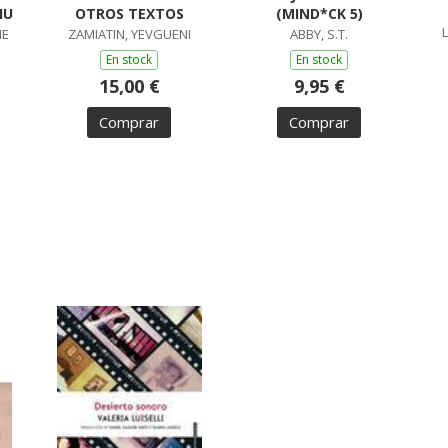
IU
OTROS TEXTOS
(MIND*CK 5)
ME
ZAMIATIN, YEVGUENI
ABBY, S.T.
En stock
En stock
15,00 €
9,95 €
Comprar
Comprar