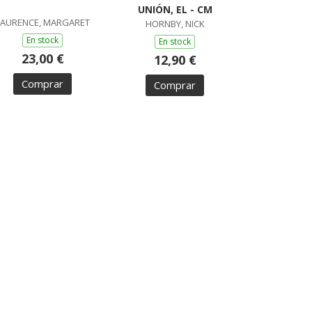
UNIÓN, EL - CM
LAURENCE, MARGARET
HORNBY, NICK
En stock
En stock
23,00 €
12,90 €
Comprar
Comprar