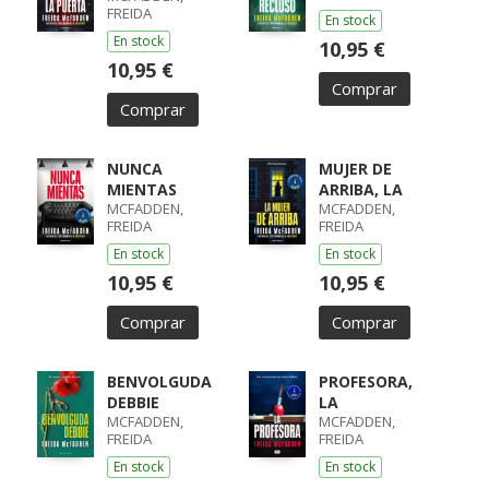
FREIDA
En stock
En stock
10,95 €
10,95 €
Comprar
Comprar
NUNCA
MUJER DE
MIENTAS
ARRIBA, LA
MCFADDEN,
MCFADDEN,
FREIDA
FREIDA
En stock
En stock
10,95 €
10,95 €
Comprar
Comprar
BENVOLGUDA
PROFESORA,
DEBBIE
LA
MCFADDEN,
MCFADDEN,
FREIDA
FREIDA
En stock
En stock