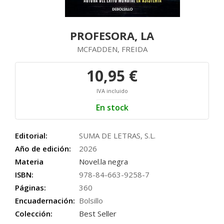
PROFESORA, LA
MCFADDEN, FREIDA
10,95 €
IVA incluido
En stock
Editorial:
SUMA DE LETRAS, S.L.
Año de edición:
2026
Materia
Novel.la negra
ISBN:
978-84-663-9258-7
Páginas:
360
Encuadernación:
Bolsillo
Colección:
Best Seller