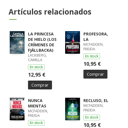
Artículos relacionados
LA PRINCESA
PROFESORA,
DE HIELO (LOS
LA
MCFADDEN,
CRÍMENES DE
FREIDA
FJÄLLBACKA)
LÄCKBERG,
En stock
CAMILLA
10,95 €
En stock
12,95 €
Comprar
Comprar
NUNCA
RECLUSO, EL
MCFADDEN,
MIENTAS
FREIDA
MCFADDEN,
FREIDA
En stock
En stock
10,95 €