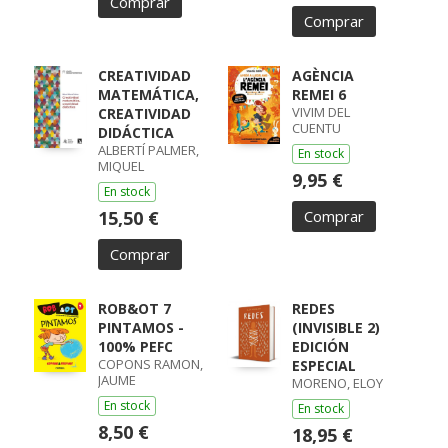
Comprar
Comprar
CREATIVIDAD
AGÈNCIA
MATEMÁTICA,
REMEI 6
VIVIM DEL
CREATIVIDAD
CUENTU
DIDÁCTICA
ALBERTÍ PALMER,
En stock
MIQUEL
9,95 €
En stock
15,50 €
Comprar
Comprar
ROB&OT 7
REDES
PINTAMOS -
(INVISIBLE 2)
100% PEFC
EDICIÓN
COPONS RAMON,
ESPECIAL
JAUME
MORENO, ELOY
En stock
En stock
8,50 €
18,95 €