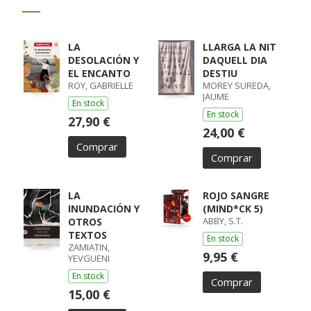
LA
LLARGA LA NIT
DESOLACIÓN Y
DAQUELL DIA
EL ENCANTO
DESTIU
ROY, GABRIELLE
MOREY SUREDA,
JAUME
En stock
En stock
27,90 €
24,00 €
Comprar
Comprar
LA
ROJO SANGRE
INUNDACIÓN Y
(MIND*CK 5)
ABBY, S.T.
OTROS
TEXTOS
En stock
ZAMIATIN,
9,95 €
YEVGUENI
En stock
Comprar
15,00 €