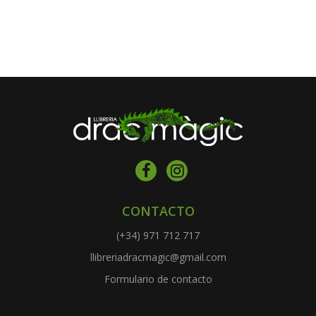
CONTACTO
(+34) 971 712 717
llibreriadracmagic@gmail.com
Formulario de contacto