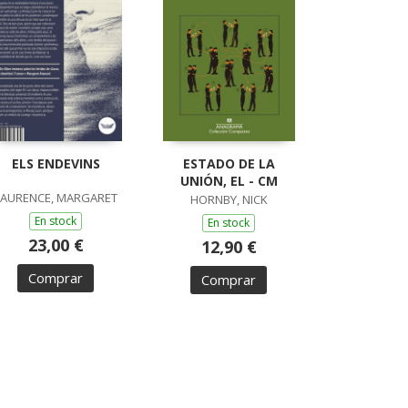
ELS ENDEVINS
ESTADO DE LA
UNIÓN, EL - CM
LAURENCE, MARGARET
HORNBY, NICK
En stock
En stock
23,00 €
12,90 €
Comprar
Comprar