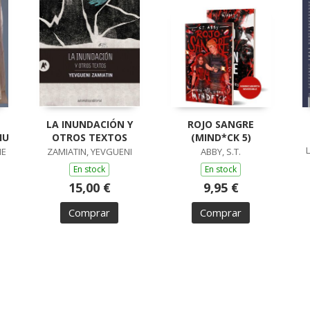
LA INUNDACIÓN Y
ROJO SANGRE
IU
OTROS TEXTOS
(MIND*CK 5)
ME
ZAMIATIN, YEVGUENI
ABBY, S.T.
En stock
En stock
15,00 €
9,95 €
Comprar
Comprar