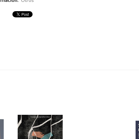
rnación:
Otros