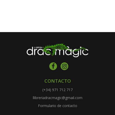
CONTACTO
(+34) 971 712 717
llibreriadracmagic@gmail.com
Formulario de contacto