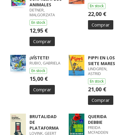
MIA
ANIMALES
En stock
DETNER,
22,00 €
MALGORZATA
En stock
Comprar
12,95 €
Comprar
¡VÍSTETE!
PIPPI EN LOS
RUBIO, GABRIELA
SIETE MARES
LINDGREN,
En stock
ASTRID
15,00 €
En stock
21,00 €
Comprar
Comprar
BRUTALIDAD
QUERIDA
DE
DEBBIE
FREIDA
PLATAFORMA
MCFADDEN
LOVINK, GEERT