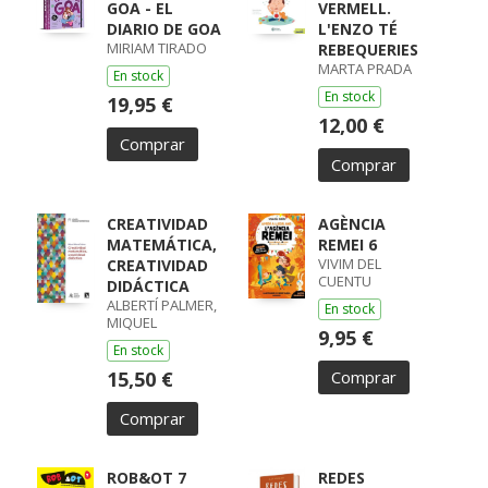
GOA - EL
VERMELL.
DIARIO DE GOA
L'ENZO TÉ
MIRIAM TIRADO
REBEQUERIES
MARTA PRADA
En stock
En stock
19,95 €
12,00 €
Comprar
Comprar
CREATIVIDAD
AGÈNCIA
MATEMÁTICA,
REMEI 6
VIVIM DEL
CREATIVIDAD
CUENTU
DIDÁCTICA
ALBERTÍ PALMER,
En stock
MIQUEL
9,95 €
En stock
15,50 €
Comprar
Comprar
ROB&OT 7
REDES