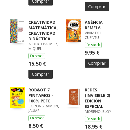
Comprar
Comprar
CREATIVIDAD
AGÈNCIA
MATEMÁTICA,
REMEI 6
VIVIM DEL
CREATIVIDAD
CUENTU
DIDÁCTICA
ALBERTÍ PALMER,
En stock
MIQUEL
9,95 €
En stock
15,50 €
Comprar
Comprar
ROB&OT 7
REDES
PINTAMOS -
(INVISIBLE 2)
100% PEFC
EDICIÓN
COPONS RAMON,
ESPECIAL
JAUME
MORENO, ELOY
En stock
En stock
8,50 €
18,95 €