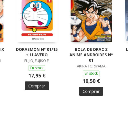
IX
DORAEMON Nº 01/15
BOLA DE DRAC Z
+ LLAVERO
ANIME ANDROIDES Nº
01
I
FUJIO, FUJIKO F.
AKIRA TORIYAMA
En stock
En stock
17,95 €
10,50 €
Comprar
Comprar