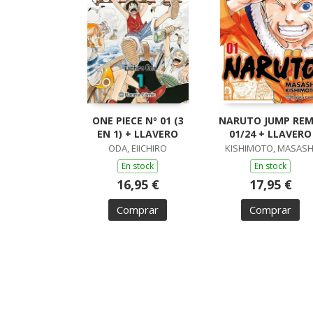
ONE PIECE Nº 01 (3
NARUTO JUMP REM
EN 1) + LLAVERO
01/24 + LLAVERO
ODA, EIICHIRO
KISHIMOTO, MASASH
En stock
En stock
16,95 €
17,95 €
Comprar
Comprar