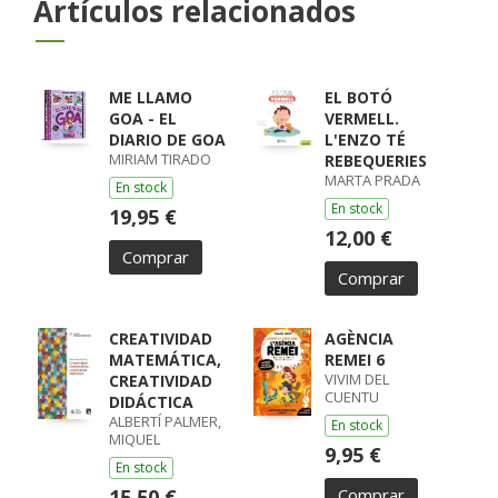
Artículos relacionados
ME LLAMO
EL BOTÓ
GOA - EL
VERMELL.
DIARIO DE GOA
L'ENZO TÉ
MIRIAM TIRADO
REBEQUERIES
MARTA PRADA
En stock
En stock
19,95 €
12,00 €
Comprar
Comprar
CREATIVIDAD
AGÈNCIA
MATEMÁTICA,
REMEI 6
VIVIM DEL
CREATIVIDAD
CUENTU
DIDÁCTICA
ALBERTÍ PALMER,
En stock
MIQUEL
9,95 €
En stock
15,50 €
Comprar