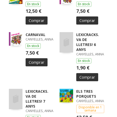
En stock
En stock
12,50 €
7,50 €
Comprar
Comprar
CARNAVAL
LEXICRACKS.
CANYELLES, ANNA
VA DE
LLETRES! 6
En stock
ANYS
7,50 €
CANYELLES, ANNA
En stock
Comprar
1,90 €
Comprar
LEXICRACKS.
ELS TRES
VA DE
PORQUETS
CANYELLES, ANNA
LLETRES! 7
ANYS
Disponible en 1
semana
CANYELLES, ANNA