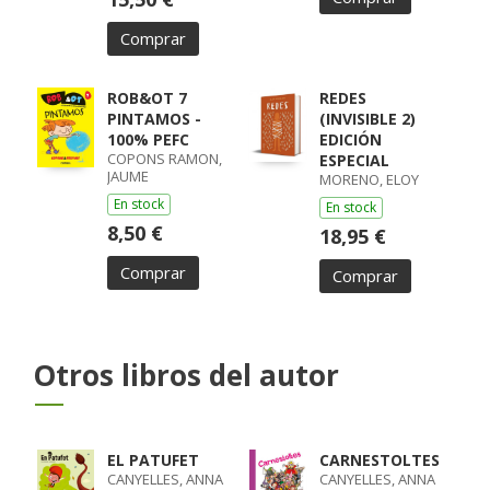
Comprar
ROB&OT 7
REDES
PINTAMOS -
(INVISIBLE 2)
100% PEFC
EDICIÓN
COPONS RAMON,
ESPECIAL
JAUME
MORENO, ELOY
En stock
En stock
8,50 €
18,95 €
Comprar
Comprar
Otros libros del autor
EL PATUFET
CARNESTOLTES
CANYELLES, ANNA
CANYELLES, ANNA