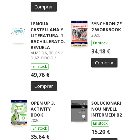
Comprar
LENGUA
SYNCHRONIZE
CASTELLANA Y
2 WORKBOOK
2026
LITERATURA. 1
BACHILLERATO.
En stock
REVUELA
34,18 €
ALMEIDA, BELÉN /
DÍAZ, ROCÍO /
Comprar
GUMIEL, SILVIA /
En stock
PÉREZ, ISABEL /
BOYANO,
49,76 €
RICARDO / LODÍN,
PATRICIA /
Comprar
ZUBICOA
ARRAIZA, MARÍA /
MONCAYOLA,
ELENA / ECHEVA
OPEN UP 3.
SOLUCIONARI
ACTIVITY
NOU NIVELL
BOOK
INTERMEDI B2
2026
En stock
En stock
15,20 €
35,64 €