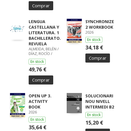
Comprar
LENGUA
SYNCHRONIZE
CASTELLANA Y
2 WORKBOOK
2026
LITERATURA. 1
BACHILLERATO.
En stock
REVUELA
34,18 €
ALMEIDA, BELÉN /
DÍAZ, ROCÍO /
Comprar
GUMIEL, SILVIA /
En stock
PÉREZ, ISABEL /
BOYANO,
49,76 €
RICARDO / LODÍN,
PATRICIA /
Comprar
ZUBICOA
ARRAIZA, MARÍA /
MONCAYOLA,
ELENA / ECHEVA
OPEN UP 3.
SOLUCIONARI
ACTIVITY
NOU NIVELL
BOOK
INTERMEDI B2
2026
En stock
En stock
15,20 €
35,64 €