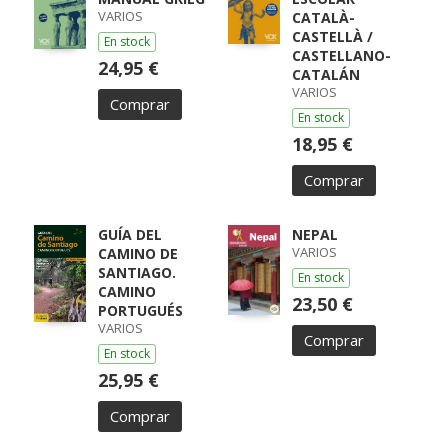
VARIOS
CATALÀ-
CASTELLÀ /
En stock
CASTELLANO-
24,95 €
CATALÁN
VARIOS
Comprar
En stock
18,95 €
Comprar
GUÍA DEL
NEPAL
VARIOS
CAMINO DE
SANTIAGO.
En stock
CAMINO
23,50 €
PORTUGUÉS
VARIOS
Comprar
En stock
25,95 €
Comprar