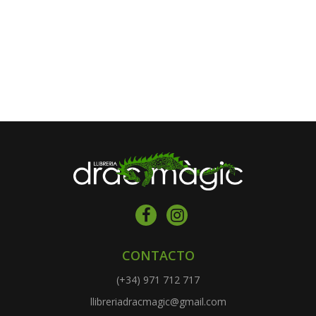
CONTACTO
(+34) 971 712 717
llibreriadracmagic@gmail.com