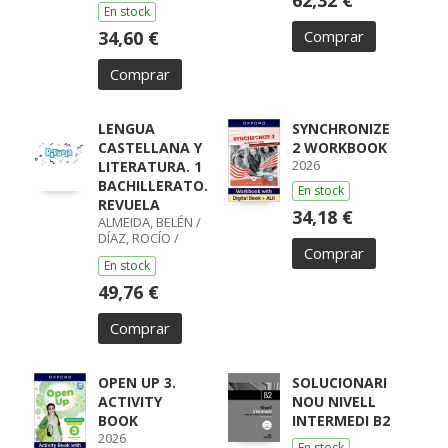
62,32 €
En stock
34,60 €
Comprar
Comprar
LENGUA
SYNCHRONIZE
CASTELLANA Y
2 WORKBOOK
2026
LITERATURA. 1
BACHILLERATO.
En stock
REVUELA
34,18 €
ALMEIDA, BELÉN /
DÍAZ, ROCÍO /
Comprar
GUMIEL, SILVIA /
En stock
PÉREZ, ISABEL /
BOYANO,
49,76 €
RICARDO / LODÍN,
PATRICIA /
Comprar
ZUBICOA
ARRAIZA, MARÍA /
MONCAYOLA,
ELENA / ECHEVA
OPEN UP 3.
SOLUCIONARI
ACTIVITY
NOU NIVELL
BOOK
INTERMEDI B2
2026
En stock