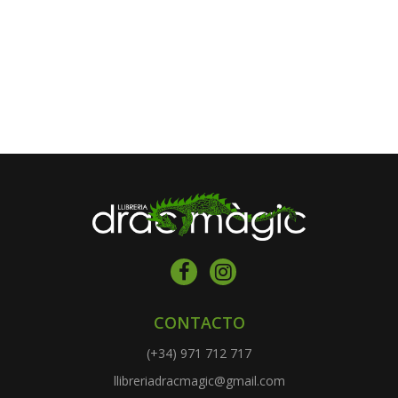
CONTACTO
(+34) 971 712 717
llibreriadracmagic@gmail.com