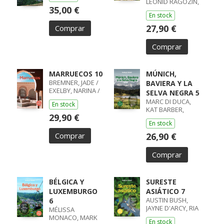
LEONID RAGOZIN,
35,00 €
ANGELO ZINNA
En stock
27,90 €
Comprar
Comprar
MARRUECOS 10
MÚNICH,
BREMNER, JADE /
BAVIERA Y LA
EXELBY, NARINA /
SELVA NEGRA 5
GILBERT, SARAH /
MARC DI DUCA,
En stock
RANGER, HELEN /
KAT BARBER,
STEVENS, TARA
29,90 €
ANTHONY HAM,
En stock
KERRY
Comprar
26,90 €
Comprar
BÉLGICA Y
SURESTE
LUXEMBURGO
ASIÁTICO 7
AUSTIN BUSH,
6
JAYNE D'ARCY, RIA
MÉLISSA
DE JONG, DAVID
MONACO, MARK
En stock