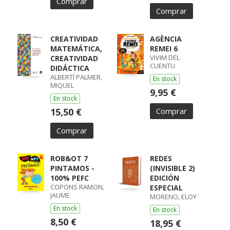
Comprar
Comprar
CREATIVIDAD
AGÈNCIA
MATEMÁTICA,
REMEI 6
VIVIM DEL
CREATIVIDAD
CUENTU
DIDÁCTICA
ALBERTÍ PALMER,
En stock
MIQUEL
9,95 €
En stock
15,50 €
Comprar
Comprar
ROB&OT 7
REDES
PINTAMOS -
(INVISIBLE 2)
100% PEFC
EDICIÓN
COPONS RAMON,
ESPECIAL
JAUME
MORENO, ELOY
En stock
En stock
8,50 €
18,95 €