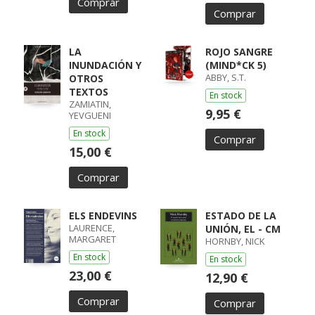
Comprar
Comprar
LA
ROJO SANGRE
INUNDACIÓN Y
(MIND*CK 5)
ABBY, S.T.
OTROS
TEXTOS
En stock
ZAMIATIN,
9,95 €
YEVGUENI
En stock
Comprar
15,00 €
Comprar
ELS ENDEVINS
ESTADO DE LA
LAURENCE,
UNIÓN, EL - CM
MARGARET
HORNBY, NICK
En stock
En stock
23,00 €
12,90 €
Comprar
Comprar