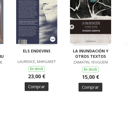
ELS ENDEVINS
LA INUNDACIÓN Y
IU
OTROS TEXTOS
LAURENCE, MARGARET
ME
ZAMIATIN, YEVGUENI
En stock
En stock
23,00 €
15,00 €
Comprar
Comprar