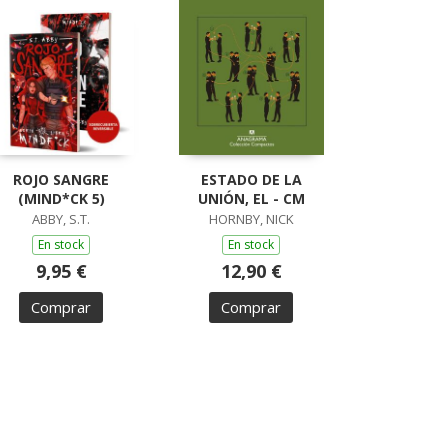
ROJO SANGRE
ESTADO DE LA
(MIND*CK 5)
UNIÓN, EL - CM
ABBY, S.T.
HORNBY, NICK
En stock
En stock
9,95 €
12,90 €
Comprar
Comprar