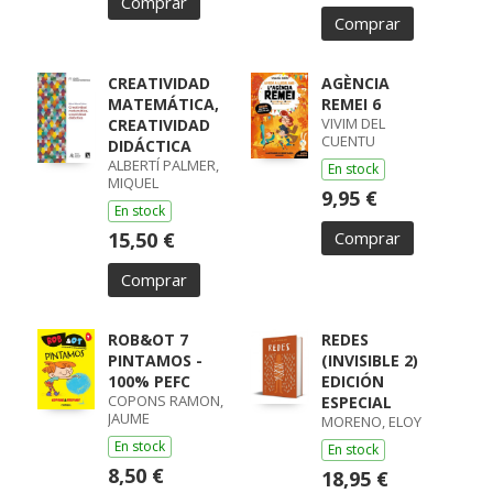
Comprar
Comprar
CREATIVIDAD
AGÈNCIA
MATEMÁTICA,
REMEI 6
VIVIM DEL
CREATIVIDAD
CUENTU
DIDÁCTICA
ALBERTÍ PALMER,
En stock
MIQUEL
9,95 €
En stock
15,50 €
Comprar
Comprar
ROB&OT 7
REDES
PINTAMOS -
(INVISIBLE 2)
100% PEFC
EDICIÓN
COPONS RAMON,
ESPECIAL
JAUME
MORENO, ELOY
En stock
En stock
8,50 €
18,95 €