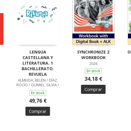
LENGUA
SYNCHRONIZE 2
O
CASTELLANA Y
WORKBOOK
LITERATURA. 1
2026
BACHILLERATO.
En stock
REVUELA
34,18 €
ALMEIDA, BELÉN / DÍAZ,
ROCÍO / GUMIEL, SILVIA /
Comprar
PÉREZ, ISABEL / BOYANO,
En stock
RICARDO / LODÍN,
PATRICIA / ZUBICOA
49,76 €
ARRAIZA, MARÍA /
MONCAYOLA, ELENA /
Comprar
ECHEVA