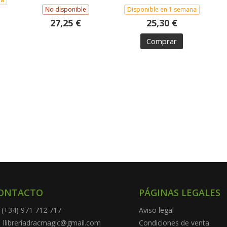
No disponible
Disponible en 1 semana
27,25 €
25,30 €
Comprar
ONTACTO
PÁGINAS LEGALES
(+34) 971 712 717
Aviso legal
llibreriadracmagic@gmail.com
Condiciones de venta