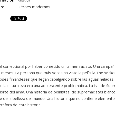
rnación:
Rústica
ón:
Héroes modernos
l correccional por haber cometido un crimen racista. Una campaña
te meses. La persona que más veces ha visto la película The Wick
oses finlandeses que llegan cabalgando sobre las aguas heladas.
o la naturaleza era una adolescente problemática. La isla de Suom
no Norte del alma. Una historia de odinistas, de supremacistas blanc
te de la belleza del mundo. Una historia que no contiene element
áfora de esta historia.