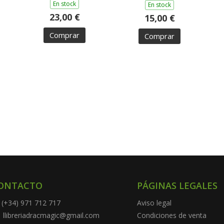
En stock
En stock
23,00 €
15,00 €
Comprar
Comprar
ONTACTO
PÁGINAS LEGALES
(+34) 971 712 717
Aviso legal
llibreriadracmagic@gmail.com
Condiciones de venta