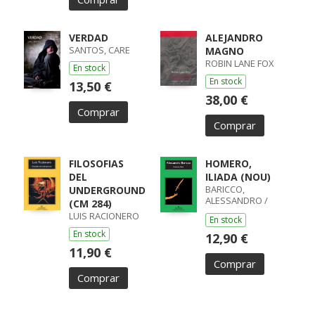
VERDAD
ALEJANDRO
SANTOS, CARE
MAGNO
ROBIN LANE FOX
En stock
En stock
13,50 €
38,00 €
Comprar
Comprar
FILOSOFIAS
HOMERO,
DEL
ILIADA (NOU)
BARICCO,
UNDERGROUND
ALESSANDRO /
(CM 284)
ALESSANDRO
LUIS RACIONERO
En stock
BARICCO
En stock
12,90 €
11,90 €
Comprar
Comprar