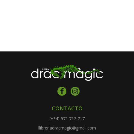
CONTACTO
(+34) 971 712 717
llibreriadracmagic@gmail.com