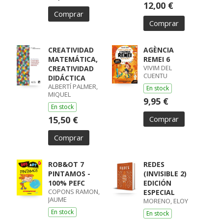
12,00 €
Comprar
Comprar
CREATIVIDAD
AGÈNCIA
MATEMÁTICA,
REMEI 6
VIVIM DEL
CREATIVIDAD
CUENTU
DIDÁCTICA
ALBERTÍ PALMER,
En stock
MIQUEL
9,95 €
En stock
15,50 €
Comprar
Comprar
ROB&OT 7
REDES
PINTAMOS -
(INVISIBLE 2)
100% PEFC
EDICIÓN
COPONS RAMON,
ESPECIAL
JAUME
MORENO, ELOY
En stock
En stock