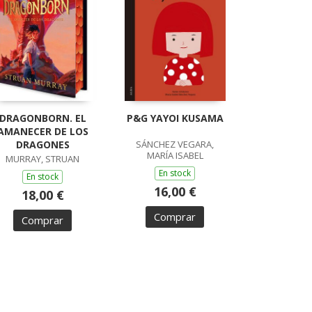
DRAGONBORN. EL
P&G YAYOI KUSAMA
AMANECER DE LOS
DRAGONES
SÁNCHEZ VEGARA,
MARÍA ISABEL
MURRAY, STRUAN
En stock
En stock
16,00 €
18,00 €
Comprar
Comprar