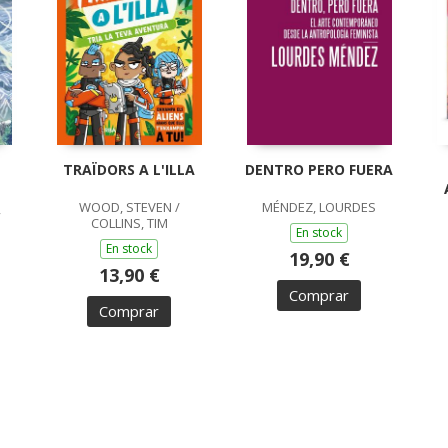
TRAÏDORS A L'ILLA
DENTRO PERO FUERA
WOOD, STEVEN /
MÉNDEZ, LOURDES
,
COLLINS, TIM
En stock
En stock
19,90 €
13,90 €
Comprar
Comprar