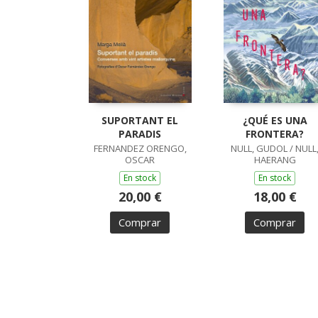
SUPORTANT EL
¿QUÉ ES UNA
PARADIS
FRONTERA?
FERNANDEZ ORENGO,
NULL, GUDOL / NULL
OSCAR
HAERANG
En stock
En stock
20,00 €
18,00 €
Comprar
Comprar