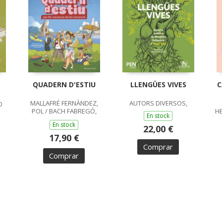
QUADERN D'ESTIU
LLENGÜES VIVES
C
MALLAFRÉ FERNÀNDEZ,
AUTORS DIVERSOS,
O
POL / BACH FABREGÓ,
HE
En stock
XAVIER /
En stock
22,00 €
17,90 €
Comprar
Comprar