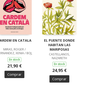
ARDEM EN CATALA
EL PUENTE DONDE
HABITAN LAS
MIRAS, ROGER /
MARIPOSAS
RNANDEZ, XENIA / BOJ,
CASTELLANOS,
LAURA
NAZARETH
En stock
En stock
21,90 €
24,95 €
Comprar
Comprar