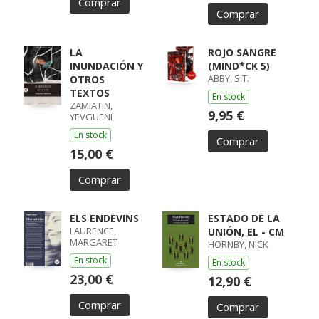
Comprar
Comprar
LA
ROJO SANGRE
INUNDACIÓN Y
(MIND*CK 5)
ABBY, S.T.
OTROS
TEXTOS
En stock
ZAMIATIN,
9,95 €
YEVGUENI
En stock
Comprar
15,00 €
Comprar
ELS ENDEVINS
ESTADO DE LA
LAURENCE,
UNIÓN, EL - CM
MARGARET
HORNBY, NICK
En stock
En stock
23,00 €
12,90 €
Comprar
Comprar