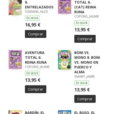
6.
TOTAL 6.
ENTRELAZADOS
(CAT) REINA
OSEMAN, ALICE
RUNA
COPONS, JAUME
En stock
En stock
16,95 €
13,95 €
Comprar
Comprar
AVENTURA
BONI VS.
TOTAL 6.
MONO 8. BONI
REINA RUNA
VS. MONO EN
COPONS, JAUME
PUERCO Y
ALMA
En stock
SMART, JAMIE
13,95 €
En stock
Comprar
13,95 €
Comprar
BARDÍN: EL
EL RUSO. EL