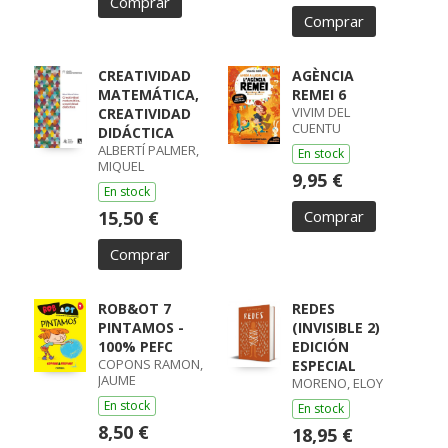
Comprar
Comprar
CREATIVIDAD
AGÈNCIA
MATEMÁTICA,
REMEI 6
VIVIM DEL
CREATIVIDAD
CUENTU
DIDÁCTICA
ALBERTÍ PALMER,
En stock
MIQUEL
9,95 €
En stock
15,50 €
Comprar
Comprar
ROB&OT 7
REDES
PINTAMOS -
(INVISIBLE 2)
100% PEFC
EDICIÓN
COPONS RAMON,
ESPECIAL
JAUME
MORENO, ELOY
En stock
En stock
8,50 €
18,95 €