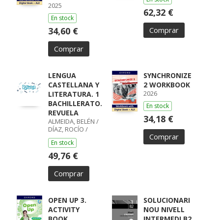
2025
62,32 €
En stock
34,60 €
Comprar
Comprar
LENGUA
SYNCHRONIZE
CASTELLANA Y
2 WORKBOOK
2026
LITERATURA. 1
BACHILLERATO.
En stock
REVUELA
34,18 €
ALMEIDA, BELÉN /
DÍAZ, ROCÍO /
Comprar
GUMIEL, SILVIA /
En stock
PÉREZ, ISABEL /
BOYANO,
49,76 €
RICARDO / LODÍN,
PATRICIA /
Comprar
ZUBICOA
ARRAIZA, MARÍA /
MONCAYOLA,
ELENA / ECHEVA
OPEN UP 3.
SOLUCIONARI
ACTIVITY
NOU NIVELL
BOOK
INTERMEDI B2