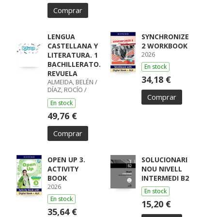
Comprar
LENGUA
SYNCHRONIZE
CASTELLANA Y
2 WORKBOOK
2026
LITERATURA. 1
BACHILLERATO.
En stock
REVUELA
34,18 €
ALMEIDA, BELÉN /
DÍAZ, ROCÍO /
Comprar
GUMIEL, SILVIA /
En stock
PÉREZ, ISABEL /
BOYANO,
49,76 €
RICARDO / LODÍN,
PATRICIA /
Comprar
ZUBICOA
ARRAIZA, MARÍA /
MONCAYOLA,
ELENA / ECHEVA
OPEN UP 3.
SOLUCIONARI
ACTIVITY
NOU NIVELL
BOOK
INTERMEDI B2
2026
En stock
En stock
15,20 €
35,64 €