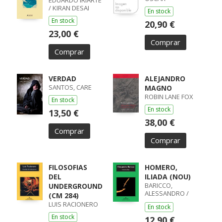
EDUARDO IRIARTE
/ KIRAN DESAI
En stock
En stock
20,90 €
23,00 €
Comprar
Comprar
VERDAD
ALEJANDRO
SANTOS, CARE
MAGNO
ROBIN LANE FOX
En stock
En stock
13,50 €
38,00 €
Comprar
Comprar
FILOSOFIAS
HOMERO,
DEL
ILIADA (NOU)
BARICCO,
UNDERGROUND
ALESSANDRO /
(CM 284)
ALESSANDRO
LUIS RACIONERO
En stock
BARICCO
En stock
12,90 €