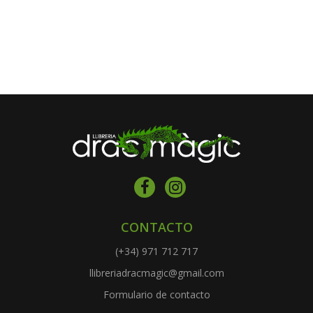
CONTACTO
(+34) 971 712 717
llibreriadracmagic@gmail.com
Formulario de contacto