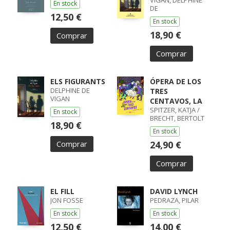
VIGAN, DELPHINE
En stock
DE
12,50 €
En stock
18,90 €
Comprar
Comprar
ELS FIGURANTS
ÓPERA DE LOS
DELPHINE DE
TRES
VIGAN
CENTAVOS, LA
SPITZER, KATJA /
En stock
BRECHT, BERTOLT
18,90 €
En stock
Comprar
24,90 €
Comprar
EL FILL
DAVID LYNCH
JON FOSSE
PEDRAZA, PILAR
En stock
En stock
12,50 €
14,00 €