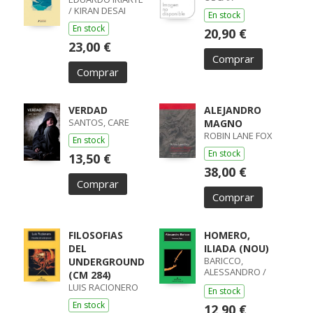
/ KIRAN DESAI
En stock
En stock
20,90 €
23,00 €
Comprar
Comprar
VERDAD
ALEJANDRO
SANTOS, CARE
MAGNO
ROBIN LANE FOX
En stock
En stock
13,50 €
38,00 €
Comprar
Comprar
FILOSOFIAS
HOMERO,
DEL
ILIADA (NOU)
BARICCO,
UNDERGROUND
ALESSANDRO /
(CM 284)
ALESSANDRO
LUIS RACIONERO
En stock
BARICCO
En stock
12,90 €