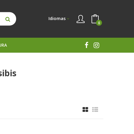
Idiomas
0
URA
ibis