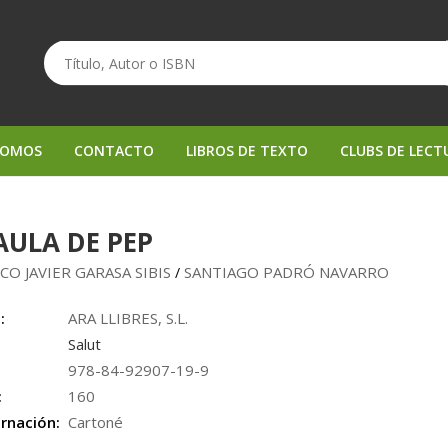
SOMOS
CONTACTO
LIBROS DE TEXTO
CLUBS DE LECT
AULA DE PEP
CO JAVIER GARASA SIBIS
SANTIAGO PADRÓ NAVARRO
/
:
ARA LLIBRES, S.L.
Salut
978-84-92907-19-9
:
160
rnación:
Cartoné