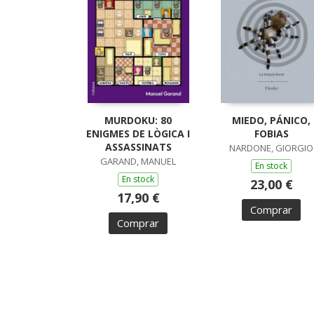
MURDOKU: 80
MIEDO, PÁNICO,
ENIGMES DE LÒGICA I
FOBIAS
ASSASSINATS
NARDONE, GIORGIO
GARAND, MANUEL
En stock
En stock
23,00 €
17,90 €
Comprar
Comprar