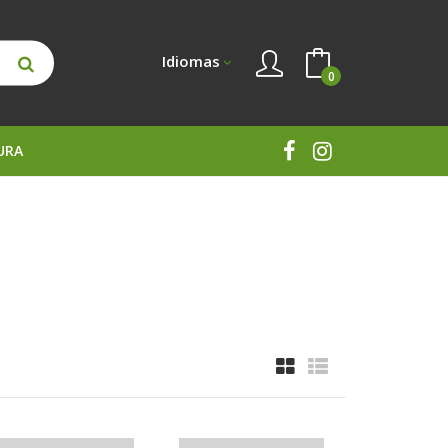
Idiomas
0
URA