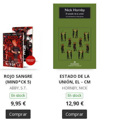
ROJO SANGRE
ESTADO DE LA
(MIND*CK 5)
UNIÓN, EL - CM
ABBY, S.T.
HORNBY, NICK
En stock
En stock
9,95 €
12,90 €
Comprar
Comprar