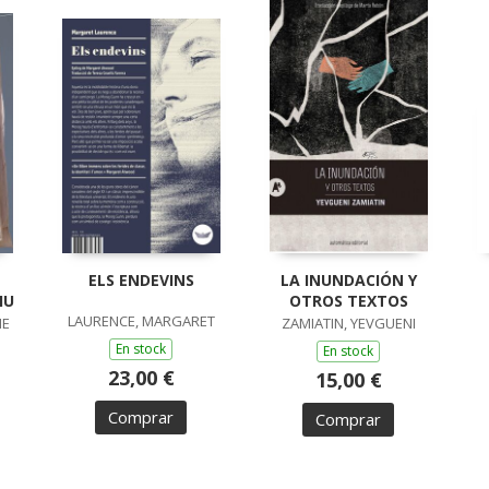
ELS ENDEVINS
LA INUNDACIÓN Y
IU
OTROS TEXTOS
LAURENCE, MARGARET
ME
ZAMIATIN, YEVGUENI
En stock
En stock
23,00 €
15,00 €
Comprar
Comprar