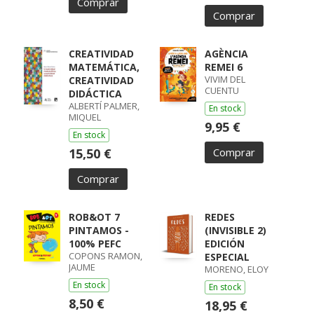
Comprar
Comprar
CREATIVIDAD
AGÈNCIA
MATEMÁTICA,
REMEI 6
VIVIM DEL
CREATIVIDAD
CUENTU
DIDÁCTICA
ALBERTÍ PALMER,
En stock
MIQUEL
9,95 €
En stock
15,50 €
Comprar
Comprar
ROB&OT 7
REDES
PINTAMOS -
(INVISIBLE 2)
100% PEFC
EDICIÓN
COPONS RAMON,
ESPECIAL
JAUME
MORENO, ELOY
En stock
En stock
8,50 €
18,95 €