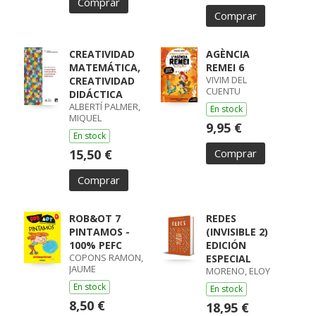
Comprar
Comprar
CREATIVIDAD
AGÈNCIA
MATEMÁTICA,
REMEI 6
VIVIM DEL
CREATIVIDAD
CUENTU
DIDÁCTICA
ALBERTÍ PALMER,
En stock
MIQUEL
9,95 €
En stock
15,50 €
Comprar
Comprar
ROB&OT 7
REDES
PINTAMOS -
(INVISIBLE 2)
100% PEFC
EDICIÓN
COPONS RAMON,
ESPECIAL
JAUME
MORENO, ELOY
En stock
En stock
8,50 €
18,95 €