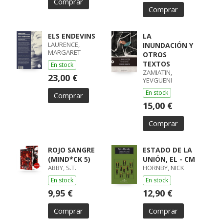
Comprar
Comprar
ELS ENDEVINS
LA
LAURENCE,
INUNDACIÓN Y
MARGARET
OTROS
TEXTOS
En stock
ZAMIATIN,
23,00 €
YEVGUENI
En stock
Comprar
15,00 €
Comprar
ROJO SANGRE
ESTADO DE LA
(MIND*CK 5)
UNIÓN, EL - CM
ABBY, S.T.
HORNBY, NICK
En stock
En stock
9,95 €
12,90 €
Comprar
Comprar