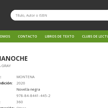
SOMOS
CONTACTO
LIBROS DE TEXTO
CLUBS DE LECT
IANOCHE
A GRAY
:
MONTENA
edición:
2020
Novel.la negra
978-84-8441-445-2
:
360