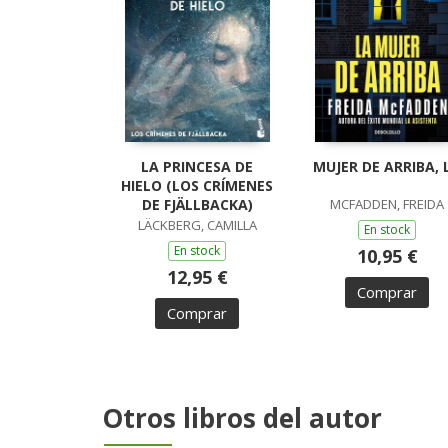
LA PRINCESA DE
MUJER DE ARRIBA, 
HIELO (LOS CRÍMENES
DE FJÄLLBACKA)
MCFADDEN, FREIDA
LÄCKBERG, CAMILLA
En stock
En stock
10,95 €
12,95 €
Comprar
Comprar
Otros libros del autor