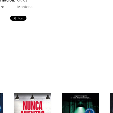
rnación:
Otros
ón:
Montena